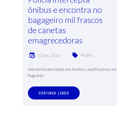
ônibus e encontra no
bagageiro mil frascos
de canetas
emagrecedoras
Região
13 abr, 2026
Veículo foi abordado em Xerém; casal foi preso e
flagrante
C
O
N
T
I
N
U
A
L
E
N
D
O
CONTINUA LENDO