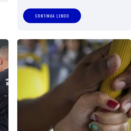
C
O
N
T
I
N
U
A
L
E
N
D
O
CONTINUA LENDO