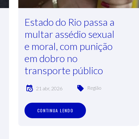
Estado do Rio passa a
multar assédio sexual
e moral, com punição
em dobro no
transporte público
Região
21 abr, 2026
C
O
N
T
I
N
U
A
L
E
N
D
O
CONTINUA LENDO