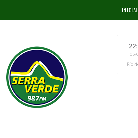
INICIA
22
05/
Rio d