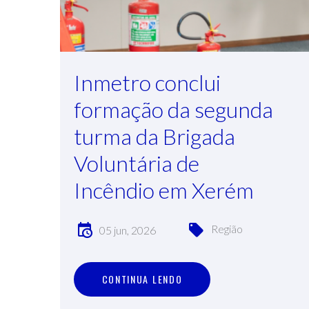
Inmetro conclui
formação da segunda
turma da Brigada
Voluntária de
Incêndio em Xerém
Região
05 jun, 2026
C
O
N
T
I
N
U
A
L
E
N
D
O
CONTINUA LENDO