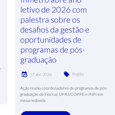
letivo de 2026 com
palestra sobre os
desafios da gestão e
oportunidades de
programas de pós-
graduação
m
Região
07 abr, 2026
Ação reuniu coordenadores de programas de pós-
graduação da Fiocruz, UFRJ/COPPE e INPI em
mesa redonda
C
O
N
T
I
N
U
A
L
E
N
D
O