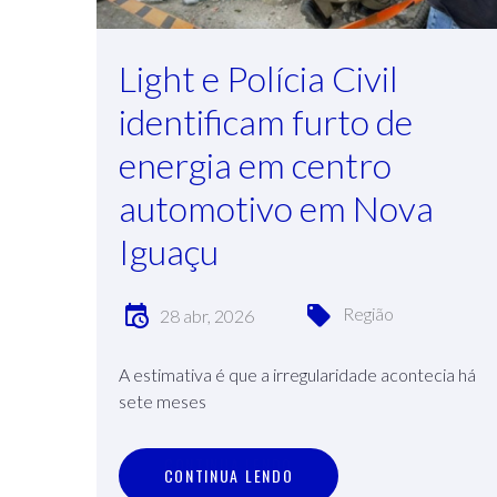
Light e Polícia Civil
identificam furto de
energia em centro
automotivo em Nova
Iguaçu
Região
28 abr, 2026
A estimativa é que a irregularidade acontecia há
sete meses
C
O
N
T
I
N
U
A
L
E
N
D
O
CONTINUA LENDO