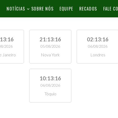
L
NOTÍCIAS
SOBRE NÓS
EQUIPE
RECADOS
FALE C
:13:18
21:13:18
02:13:18
08/2026
05/08/2026
06/08/2026
e Janeiro
Nova York
Londres
10:13:18
06/08/2026
Tóquio