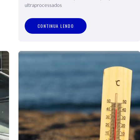
ultraprocessados
C
O
N
T
I
N
U
A
L
E
N
D
O
CONTINUA LENDO