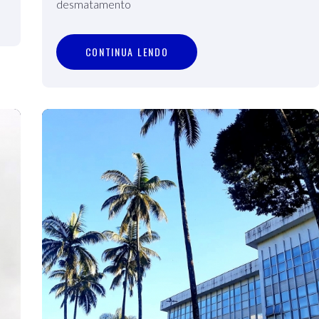
desmatamento
C
O
N
T
I
N
U
A
L
E
N
D
O
CONTINUA LENDO