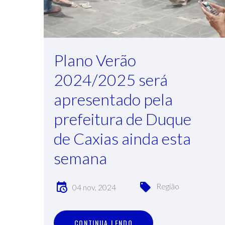
Plano Verão
2024/2025 será
apresentado pela
prefeitura de Duque
de Caxias ainda esta
semana
Região
04 nov, 2024
C
O
N
T
I
N
U
A
L
E
N
D
O
CONTINUA LENDO