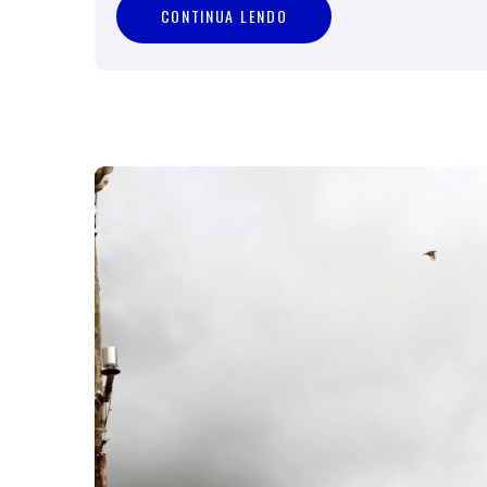
C
O
N
T
I
N
U
A
L
E
N
D
O
CONTINUA LENDO