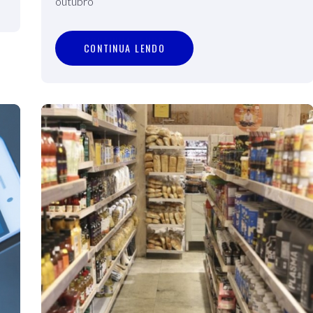
outubro
C
O
N
T
I
N
U
A
L
E
N
D
O
CONTINUA LENDO