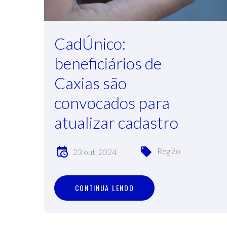
CadÚnico:
beneficiários de
Caxias são
convocados para
atualizar cadastro
Região
23 out, 2024
C
O
N
T
I
N
U
A
L
E
N
D
O
CONTINUA LENDO