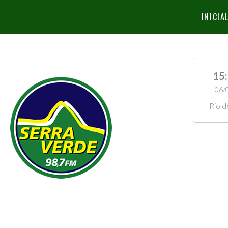
INICIA
15
06/
Rio d