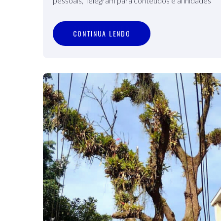
pessoais, Telegram para conteúdos e afinidades
C
O
N
T
I
N
U
A
L
E
N
D
O
CONTINUA LENDO