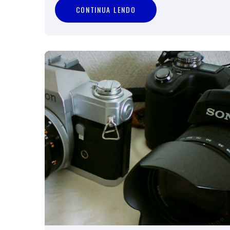
C
O
N
T
I
N
U
A
L
E
N
D
O
CONTINUA LENDO