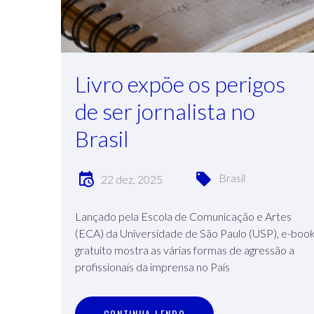
Livro expõe os perigos
de ser jornalista no
Brasil
Brasil
22 dez, 2025
Lançado pela Escola de Comunicação e Artes
(ECA) da Universidade de São Paulo (USP), e-boo
gratuito mostra as várias formas de agressão a
profissionais da imprensa no País
C
O
N
T
I
N
U
A
L
E
N
D
O
CONTINUA LENDO