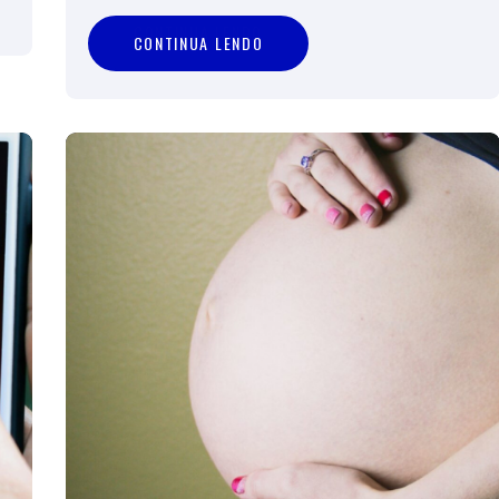
C
O
N
T
I
N
U
A
L
E
N
D
O
CONTINUA LENDO