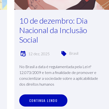
10 de dezembro: Dia
Nacional da Inclusão
Social
Brasil
12 dez, 2025
No Brasil a data é regulamentada pela Lei nº
12.073/2009 e tem a finalidade de promover e
conscientizar a sociedade sobre a aplicabilidade
dos direitos humanos
C
O
N
T
I
N
U
A
L
E
N
D
O
CONTINUA LENDO