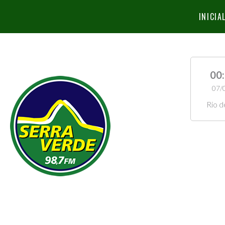
INICIA
00
07/
Rio d