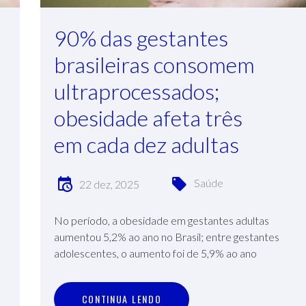
90% das gestantes
brasileiras consomem
ultraprocessados;
obesidade afeta três
em cada dez adultas
Saúde
22 dez, 2025
No período, a obesidade em gestantes adultas
aumentou 5,2% ao ano no Brasil; entre gestantes
adolescentes, o aumento foi de 5,9% ao ano
a
C
O
N
T
I
N
U
A
L
E
N
D
O
CONTINUA LENDO