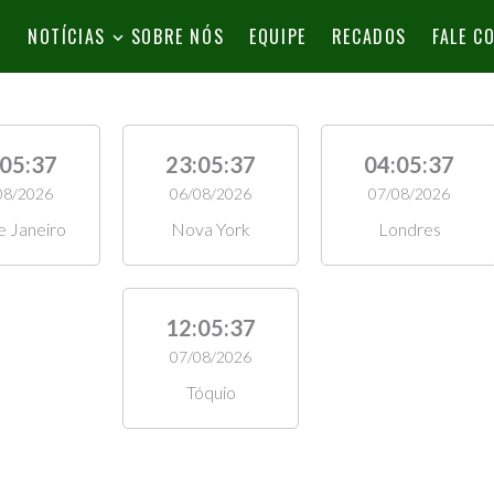
L
NOTÍCIAS
SOBRE NÓS
EQUIPE
RECADOS
FALE C
:05:39
23:05:39
04:05:39
08/2026
06/08/2026
07/08/2026
e Janeiro
Nova York
Londres
12:05:39
07/08/2026
Tóquio