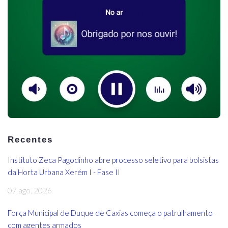
Recentes
Instituto Zeca Pagodinho abre processo seletivo para bolsistas
da Horta Urbana Xerém I - Fase II
07 ago, 2026
Força Municipal de Duque de Caxias começa o patrulhamento
com agentes armados