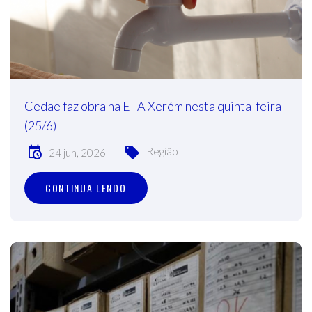
Cedae faz obra na ETA Xerém nesta quinta-feira
(25/6)
Região
24 jun, 2026
CONTINUA LENDO