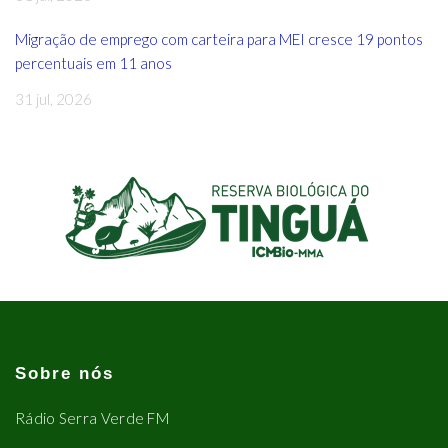
Migração de emprego com carteira para MEI cresce 19 pontos
percentuais em 11 anos
31 jul, 2026
Sobre nós
Rádio Serra Verde FM