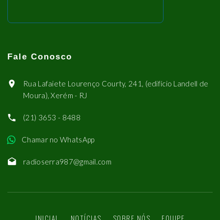
Fale Conosco
Rua Lafaiete Lourenço Courty, 241, (edifício Landell de
Moura), Xerém - RJ
(21) 3653 - 8488
Chamar no WhatsApp
radioserra987@gmail.com
INICIAL
NOTÍCIAS
SOBRE NÓS
EQUIPE