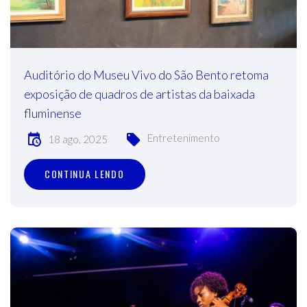
Auditório do Museu Vivo do São Bento retoma
exposição de quadros de artistas da baixada
fluminense
Entretenimento
18 ago, 2025
CONTINUA LENDO